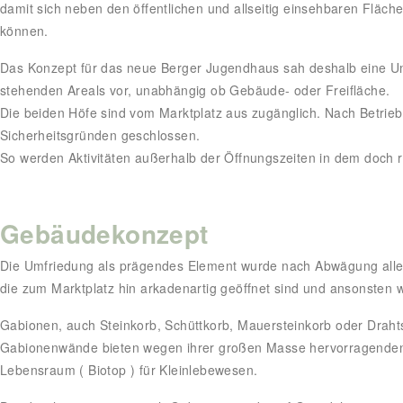
damit sich neben den öffentlichen und allseitig einsehbaren Fläch
können.
Das Konzept für das neue Berger Jugendhaus sah deshalb eine Um
stehenden Areals vor, unabhängig ob Gebäude- oder Freifläche.
Die beiden Höfe sind vom Marktplatz aus zugänglich. Nach Betri
Sicherheitsgründen geschlossen.
So werden Aktivitäten außerhalb der Öffnungszeiten in dem doch r
Gebäudekonzept
Die Umfriedung als prägendes Element wurde nach Abwägung aller A
die zum Marktplatz hin arkadenartig geöffnet sind und ansonsten
Gabionen, auch Steinkorb, Schüttkorb, Mauersteinkorb oder Drahts
Gabionenwände bieten wegen ihrer großen Masse hervorragenden S
Lebensraum ( Biotop ) für Kleinlebewesen.