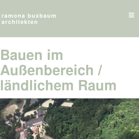
ramona buxbaum
architekten
Bauen im
Außenbereich /
ländlichem Raum