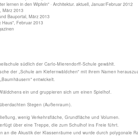
r lernen in den Wipfeln" · Architektur. aktuell, Januar/Februar 2012
t, März 2013
 und Bauportal, März 2013
ic Haus", Februar 2013
gazinen
ilschule südlich der Carlo-Mierendorff-Schule gewählt.
ische der „Schule am Kiefernwäldchen" mit ihrem Namen herauszua
„Baumhäusern" entwickelt.
äldchens ein und gruppieren sich um einen Spielhof.
t überdachten Stegen (Außenraum).
ließung, wenig Verkehrsfläche, Grundfläche und Volumen.
fügt über eine Treppe, die zum Schulhof ins Freie führt.
en an die Akustik der Klassenräume und wurde durch polygonale Ra