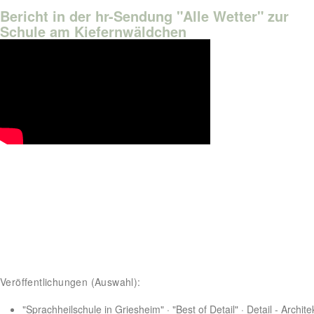
Bericht in der hr-Sendung "Alle Wetter" zur
Schule am Kiefernwäldchen
Veröffentlichungen (Auswahl):
"Sprachheilschule in Griesheim" · "Best of Detail" · Detail - Archit