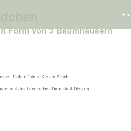
ldchen
Ho
 in Form von 3 Baumhäusern
essel, Esther Thiam, Kerstin Büschl
agement des Landkreises Darmstadt-Dieburg