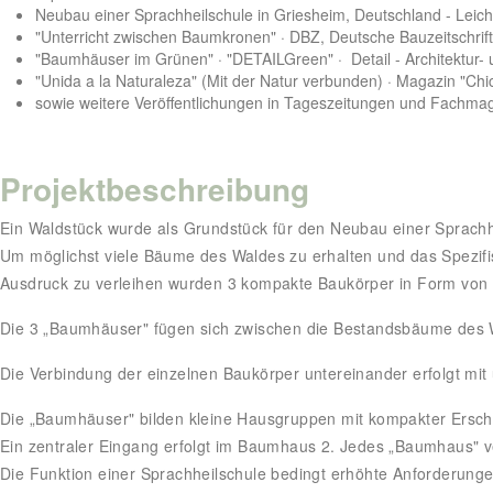
Neubau einer Sprachheilschule in Griesheim, Deutschland - Leichte
"Unterricht zwischen Baumkronen" · DBZ, Deutsche Bauzeitschrif
"Baumhäuser im Grünen" · "DETAILGreen" · Detail - Architektur-
"Unida a la Naturaleza" (Mit der Natur verbunden) · Magazin "Ch
sowie weitere Veröffentlichungen in Tageszeitungen und Fachma
Projektbeschreibung
Ein Waldstück wurde als Grundstück für den Neubau einer Sprachhe
Um möglichst viele Bäume des Waldes zu erhalten und das Spezif
Ausdruck zu verleihen wurden 3 kompakte Baukörper in Form von 
Die 3 „Baumhäuser" fügen sich zwischen die Bestandsbäume des W
Die Verbindung der einzelnen Baukörper untereinander erfolgt mi
Die „Baumhäuser" bilden kleine Hausgruppen mit kompakter Ersch
Ein zentraler Eingang erfolgt im Baumhaus 2. Jedes „Baumhaus" ver
Die Funktion einer Sprachheilschule bedingt erhöhte Anforderung