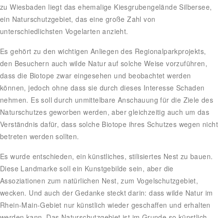
zu Wiesbaden liegt das ehemalige Kiesgrubengelände Silbersee,
ein Naturschutzgebiet, das eine große Zahl von
unterschiedlichsten Vogelarten anzieht.
Es gehört zu den wichtigen Anliegen des Regionalparkprojekts,
den Besuchern auch wilde Natur auf solche Weise vorzuführen,
dass die Biotope zwar eingesehen und beobachtet werden
können, jedoch ohne dass sie durch dieses Interesse Schaden
nehmen. Es soll durch unmittelbare Anschauung für die Ziele des
Naturschutzes geworben werden, aber gleichzeitig auch um das
Verständnis dafür, dass solche Biotope ihres Schutzes wegen nicht
betreten werden sollten.
Es wurde entschieden, ein künstliches, stilisiertes Nest zu bauen.
Diese Landmarke soll ein Kunstgebilde sein, aber die
Assoziationen zum natürlichen Nest, zum Vogelschutzgebiet,
wecken. Und auch der Gedanke steckt darin: dass wilde Natur im
Rhein-Main-Gebiet nur künstlich wieder geschaffen und erhalten
werden kann. Das Naturschutzgebiet ist im Grunde so künstlich