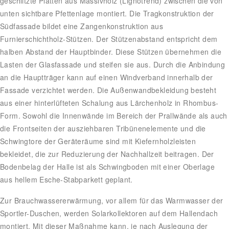
geschlitzte Platten aus Massivholz (Lignotrend) zwischen die von
unten sichtbare Pfettenlage montiert. Die Tragkonstruktion der
Südfassade bildet eine Zangenkonstruktion aus
Furnierschichtholz-Stützen. Der Stützenabstand entspricht dem
halben Abstand der Hauptbinder. Diese Stützen übernehmen die
Lasten der Glasfassade und steifen sie aus. Durch die Anbindung
an die Hauptträger kann auf einen Windverband innerhalb der
Fassade verzichtet werden. Die Außenwandbekleidung besteht
aus einer hinterlüfteten Schalung aus Lärchenholz in Rhombus-
Form. Sowohl die Innenwände im Bereich der Prallwände als auch
die Frontseiten der ausziehbaren Tribünenelemente und die
Schwingtore der Geräteräume sind mit Kiefernholzleisten
bekleidet, die zur Reduzierung der Nachhallzeit beitragen. Der
Bodenbelag der Halle ist als Schwingboden mit einer Oberlage
aus hellem Esche-Stabparkett geplant.
Zur Brauchwassererwärmung, vor allem für das Warmwasser der
Sportler-Duschen, werden Solarkollektoren auf dem Hallendach
montiert. Mit dieser Maßnahme kann, je nach Auslegung der