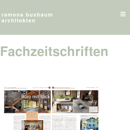
ramona buxbaum
architekten
Fachzeitschriften