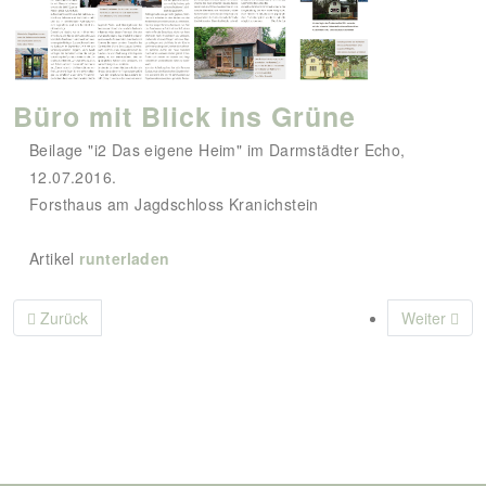
Büro mit Blick ins Grüne
Beilage "i2 Das eigene Heim" im Darmstädter Echo,
12.07.2016.
Forsthaus am Jagdschloss Kranichstein
Artikel
runterladen
Vorheriger Beitrag: Waidmanns Traum
Nächster Be
Zurück
Weiter