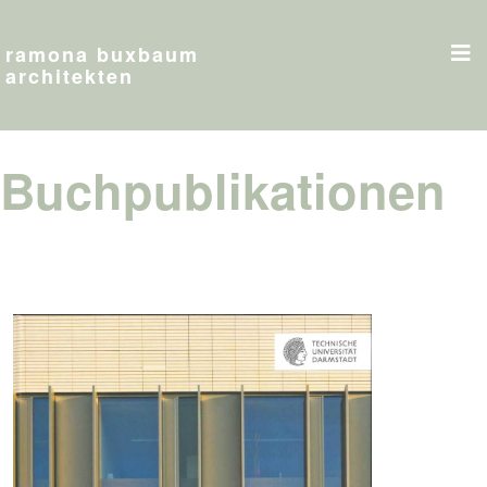
ramona buxbaum
architekten
Buchpublikationen