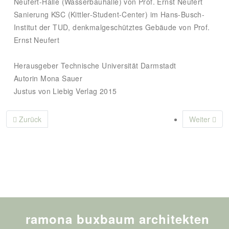
Neufert-Halle (Wasserbauhalle) von Prof. Ernst Neufert
Sanierung KSC (Kittler-Student-Center) im Hans-Busch-
Institut der TUD, denkmalgeschütztes Gebäude von Prof.
Ernst Neufert
Herausgeber Technische Universität Darmstadt
Autorin Mona Sauer
Justus von Liebig Verlag 2015
Vorheriger Beitrag: Bauen für Kinder · Best of Detail
Nächster B
Zurück
Weiter
ramona buxbaum architekten