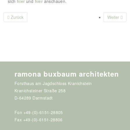
sich
hier
und
hier
anschauen.
Vorheriger Beitrag: Buch "Kleine Häuser"
Nächster Be
Zurück
Weiter
ramona buxbaum architekten
Forsthaus am Jagdschloss Kranichstein
Kranichsteiner Straße 258
D-64289 Darmstadt
Fon +49-(0)-6151-28805
Fax +49-(0)-6151-28806