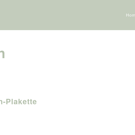
Ho
n
h-Plakette