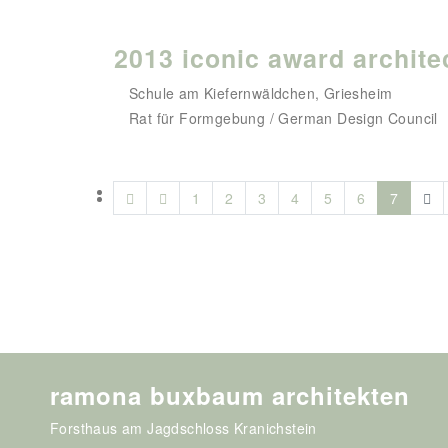
2013 iconic award archite
Schule am Kiefernwäldchen, Griesheim
Rat für Formgebung / German Design Council
1
2
3
4
5
6
7
ramona buxbaum architekten
Forsthaus am Jagdschloss Kranichstein