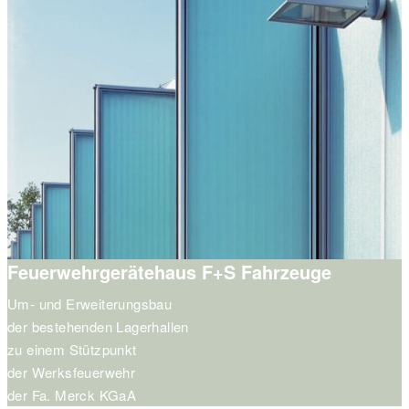
Feuerwehrgerätehaus F+S Fahrzeuge
Um- und Erweiterungsbau
der bestehenden Lagerhallen
zu einem Stützpunkt
der Werksfeuerwehr
der Fa. Merck KGaA